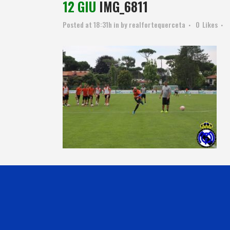
12 GIU
IMG_6811
Posted at 18:31h
in
by
realfortequerceta
0
Likes