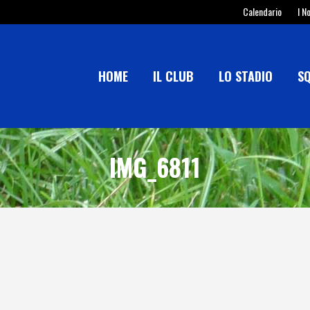
Calendario
I N
HOME
IL CLUB
LO STADIO
S
IMG_6811