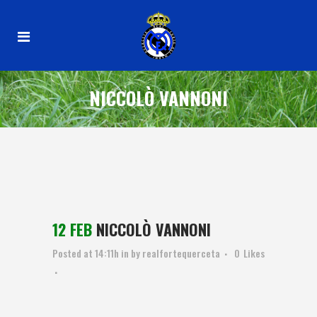
NICCOLÒ VANNONI
12 FEB
NICCOLÒ VANNONI
Posted at 14:11h
in
by
realfortequerceta
0
Likes