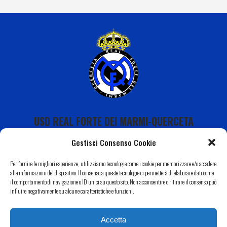
USD REAL FORTE DEI MARMI-QUERCETA
Gestisci Consenso Cookie
Per fornire le migliori esperienze, utilizziamo tecnologie come i cookie per memorizzare e/o accedere
alle informazioni del dispositivo. Il consenso a queste tecnologie ci permetterà di elaborare dati come
il comportamento di navigazione o ID unici su questo sito. Non acconsentire o ritirare il consenso può
Calendario
influire negativamente su alcune caratteristiche e funzioni.
I Nostri Sponsor
Accetta
Il Nostro Territorio