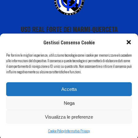
USD REAL FORTE DEI MARMI-QUERCETA
Gestisci Consenso Cookie
Per fornire le migliori esperienze, utilizziamo tecnologie come i cookie per memorizzare e/o accedere
alle informazioni del dispositivo. Il consenso a queste tecnologie ci permetterà di elaborare dati come
il comportamento di navigazione o ID unici su questo sito. Non acconsentire o ritirare il consenso può
Calendario
influire negativamente su alcune caratteristiche e funzioni.
I Nostri Sponsor
Accetta
Il Nostro Territorio
Contatti
Nega
Copyright 2022 USD Real Forte dei Marmi-Querceta|
Informativa Privacy
–
Cookie Policy
| Web by
Eclectic
Visualizza le preferenze
Design
Cookie Policy
Informativa Privacy