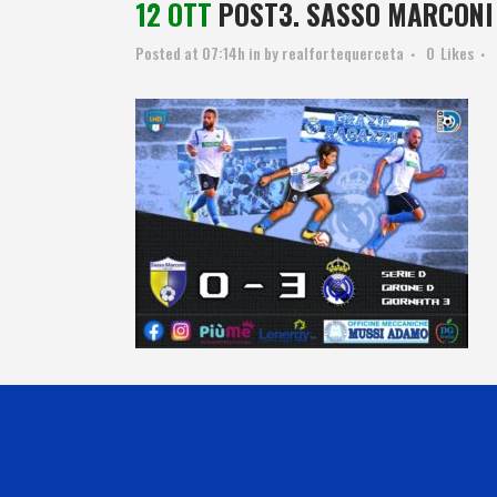
12 OTT
POST3. SASSO MARCONI
Posted at 07:14h
in
by
realfortequerceta
0
Likes