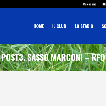
Calendario
I N
HOME
IL CLUB
LO STADIO
S
POST3. SASSO MARCONI – RFQ