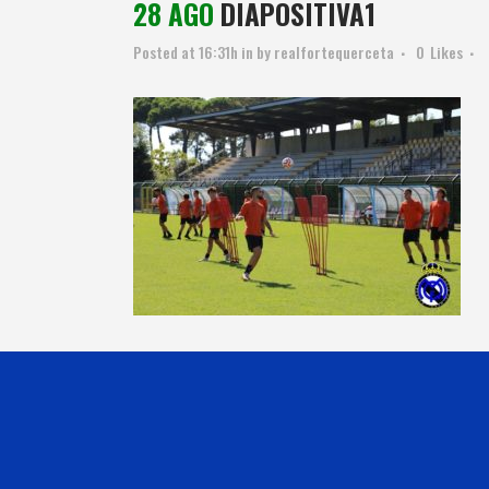
28 AGO
DIAPOSITIVA1
Posted at 16:31h
in
by
realfortequerceta
0
Likes