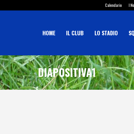
Calendario
I N
HOME
IL CLUB
LO STADIO
S
DIAPOSITIVA1