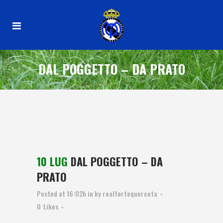
DAL POGGETTO – DA PRATO
10 LUG
DAL POGGETTO – DA
PRATO
Posted at 16:02h
in
by
realfortequerceta
0
Likes